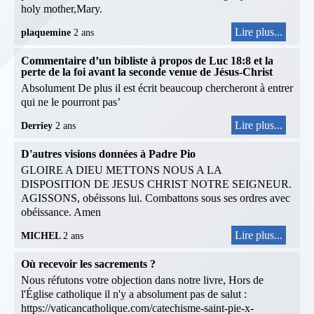
holy mother,Mary.
Lire plus...
plaquemine
2 ans
Commentaire d’un bibliste à propos de Luc 18:8 et la
perte de la foi avant la seconde venue de Jésus-Christ
Absolument De plus il est écrit beaucoup chercheront à entrer
qui ne le pourront pas’
Lire plus...
Derriey
2 ans
D'autres visions données à Padre Pio
GLOIRE A DIEU METTONS NOUS A LA
DISPOSITION DE JESUS CHRIST NOTRE SEIGNEUR.
AGISSONS, obéissons lui. Combattons sous ses ordres avec
obéissance. Amen
Lire plus...
MICHEL
2 ans
Où recevoir les sacrements ?
Nous réfutons votre objection dans notre livre, Hors de
l'Église catholique il n'y a absolument pas de salut :
https://vaticancatholique.com/catechisme-saint-pie-x-