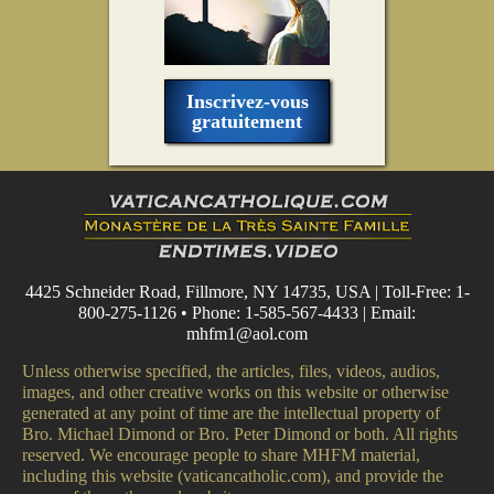
Inscrivez-vous
gratuitement
4425 Schneider Road, Fillmore, NY 14735, USA | Toll-Free: 1-
800-275-1126 • Phone: 1-585-567-4433 | Email:
mhfm1@aol.com
Unless otherwise specified, the articles, files, videos, audios,
images, and other creative works on this website or otherwise
generated at any point of time are the intellectual property of
Bro. Michael Dimond or Bro. Peter Dimond or both. All rights
reserved. We encourage people to share MHFM material,
including this website (vaticancatholic.com), and provide the