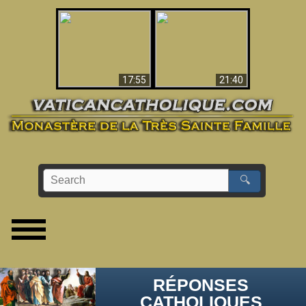
Ceci explique la
confusion et la crise
L'Antéchrist Identifié !
post-Vatican II
17:55
21:40
🔍
RÉPONSES
CATHOLIQUES