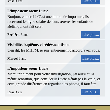
Lire plus...
smsc
3 ans
L’imposteur soeur Lucie
Bonjour, et merci ! C'est une immonde imposture, ils
recevront le digne salaire de leurs œuvres les enfants de
Belial qui ont fait cela !
Lire plus...
Frédéric
3 ans
Visibilité, baptême, et sédévacantisme
bien dit, les MHFM, je suis entièrement d'accord avec vous.
Lire plus...
Marcel
3 ans
L’imposteur soeur Lucie
Merci infiniment pour votre investigation, j'ai aussi eu la
même sensation, que cette Sœur Lucie n'était pas la vraie, et
cette grande différence en regardant les photos, il faut être...
Lire plus...
Rose
3 ans