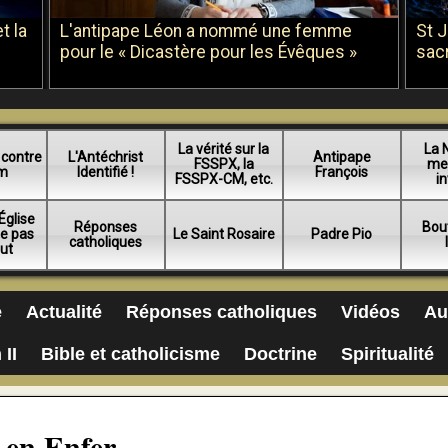
t la
L'antipape Léon a nommé une femme
St 
pour le « Dicastère pour les Évêques »
sac
La vérité sur la
La 
 contre
L'Antéchrist
Antipape
FSSPX, la
me
am
Identifié !
François
FSSPX-CM, etc.
in
Église
Réponses
Bou
ue pas
Le Saint Rosaire
Padre Pio
catholiques
lut
e
Actualité
Réponses catholiques
Vidéos
Au
 II
Bible et catholicisme
Doctrine
Spiritualité
 en Enfer