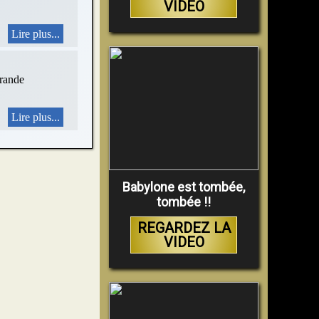
VIDEO
Lire plus...
grande
Lire plus...
Babylone est tombée,
tombée !!
REGARDEZ LA
VIDEO