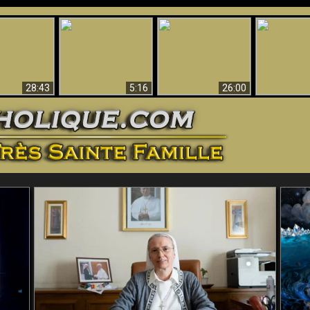
ntes preuves
Pourquoi l’Enfer doit
Babylone est
u - Preuves
Création et 
être éternel
tombée, tombée !!
iques de Dieu
28:43
5:16
26:00