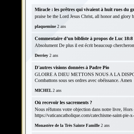
Miracle : les prêtres qui vivaient à huit rues du
praise be the Lord Jesus Christ, all honor and glory
plaquemine
2 ans
Commentaire d’un bibliste à propos de Luc 18:8 et
Absolument De plus il est écrit beaucoup chercheront
Derriey
2 ans
D'autres visions données à Padre Pio
GLOIRE A DIEU METTONS NOUS A LA DISPOS
Combattons sous ses ordres avec obéissance. Amen
MICHEL
2 ans
Où recevoir les sacrements ?
Nous réfutons votre objection dans notre livre, Hors d
https://vaticancatholique.com/catechisme-saint-pie-x
Monastère de la Très Sainte Famille
2 ans