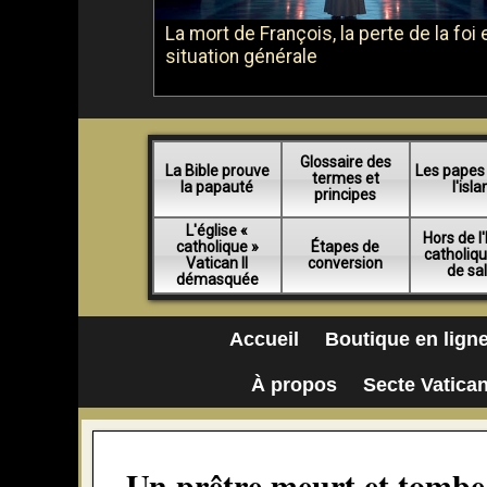
La mort de François, la perte de la foi e
situation générale
Glossaire des
La Bible prouve
Les papes
termes et
la papauté
l'isl
principes
L'église «
Hors de l'
catholique »
Étapes de
catholiq
Vatican II
conversion
de sa
démasquée
Accueil
Boutique en lign
À propos
Secte Vatican
Un prêtre meurt et tombe