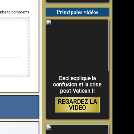
Principales vidéos
ribe to comments
Ceci explique la
confusion et la crise
post-Vatican II
REGARDEZ LA
VIDEO