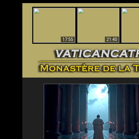
Ceci explique la
Stupéfia
confusion et la crise
L'Antéchrist Identifié !
de Die
post-Vatican II
scientif
17:55
21:40
<