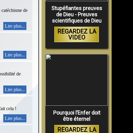
Stupéfiantes preuves
le catéchisme de
de Dieu - Preuves
scientifiques de Dieu
Lire plus...
REGARDEZ LA
VIDEO
Lire plus...
ssibilité de
Lire plus...
ait cela !
Pourquoi l’Enfer doit
Lire plus...
être éternel
REGARDEZ LA