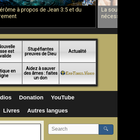
Jérôme à propos de Jean 3:5 et du
La soumission a
rement
nécessité du b
Nouvelle
Stupéfiantes
sse est
Actualité
preuves de Dieu
valide
Aidez à sauver
tique en
des âmes : faites
ligne
un don
dios
Donation
YouTube
Livres
Autres langues
🔍