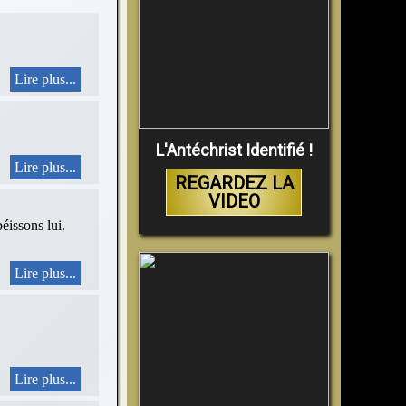
Lire plus...
L'Antéchrist Identifié !
Lire plus...
REGARDEZ LA
VIDEO
sons lui.
Lire plus...
Lire plus...