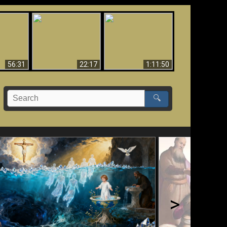
Le Temple de Dieu
dans les Prophéties
Le monde arrive-t-il à
miracles
(2 Thess. 2:4) n'est
sa fin ?
pas juif
56:31
22:17
1:11:50
🔍
>