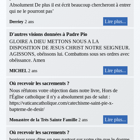
Absolument De plus il est écrit beaucoup chercheront à entrer
qui ne le pourront pas’
Lire plus...
Derriey
2 ans
D'autres visions données à Padre Pio
GLOIRE A DIEU METTONS NOUS A LA
DISPOSITION DE JESUS CHRIST NOTRE SEIGNEUR.
AGISSONS, obéissons lui. Combattons sous ses ordres avec
obéissance. Amen
Lire plus...
MICHEL
2 ans
Où recevoir les sacrements ?
Nous réfutons votre objection dans notre livre, Hors de
l'Église catholique il n'y a absolument pas de salut :
https://vaticancatholique.com/catechisme-saint-pie-x-
bapteme-de-desir/
Lire plus...
Monastère de la Très Sainte Famille
2 ans
Où recevoir les sacrements ?
bonjour vous dites un peu partout sur votre site que le dogme