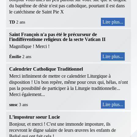
du baptême de désir n'est pas catholique, pourtant il est dans
le catéchisme de Saint Pie X
Lire plus...
TD
2 ans
Saint François n'a pas été le précurseur de
l'indifférentisme religieux de la secte Vatican II
Magnifique ! Merci !
Lire plus...
Émilie
2 ans
Calendrier Catholique Traditionnel
Merci infiniment de mettre ce calendrier Liturgique à
disposition ! Un bon repère, même pour ceux qui, hélas, n'ont
pas la possibilité de participer à la Liturgie traditionnelle...
Merci également...
Lire plus...
smsc
3 ans
L’imposteur soeur Lucie
Bonjour, et merci ! C'est une immonde imposture, ils
recevront le digne salaire de leurs œuvres les enfants de
Belial qui ont fait cela !