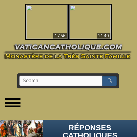
Ceci explique la
confusion et la crise
L'Antéchrist Identifié !
post-Vatican II
17:55
21:40
🔍
RÉPONSES
CATHOLIQUES