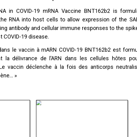
NA in COVID-19 mRNA Vaccine BNT162b2 is formulat
 the RNA into host cells to allow expression of the S
izing antibody and cellular immune responses to the spike
st COVID-19 disease.
 dans le vaccin à mARN COVID-19 BNT162b2 est formu
ent la délivrance de l’ARN dans les cellules hôtes po
 Le vaccin déclenche à la fois des anticorps neutrali
gène… »