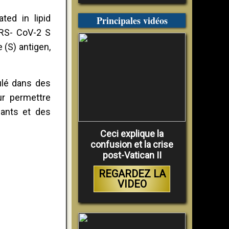
ed in lipid
Principales vidéos
ARS- CoV-2 S
 (S) antigen,
lé dans des
ur permettre
sants et des
Ceci explique la
confusion et la crise
post-Vatican II
REGARDEZ LA
VIDEO