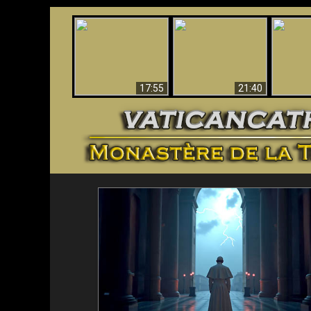
Ceci explique la
Stupéfia
confusion et la crise
L'Antéchrist Identifié !
de Die
post-Vatican II
scientif
17:55
21:40
<