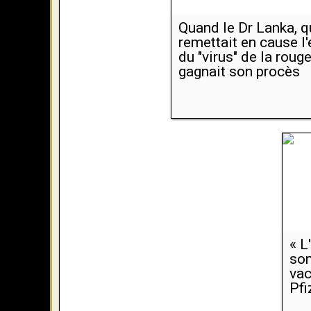
Quand le Dr Lanka, q
remettait en cause l
du "virus" de la rouge
gagnait son procès
« L
son
vac
Pfi