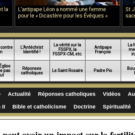
t la
L'antipape Léon a nommé une femme
St 
pour le « Dicastère pour les Évêques »
sac
La vérité sur la
La 
 contre
L'Antéchrist
Antipape
FSSPX, la
me
am
Identifié !
François
FSSPX-CM, etc.
in
Église
Réponses
Bou
ue pas
Le Saint Rosaire
Padre Pio
catholiques
lut
e
Actualité
Réponses catholiques
Vidéos
Au
 II
Bible et catholicisme
Doctrine
Spiritualité
peut avoir un impact sur la fertilit