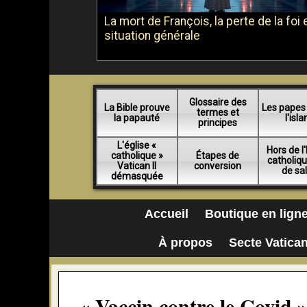
La mort de François, la perte de la foi e
situation générale
Glossaire des
La Bible prouve
Les papes
termes et
la papauté
l'isl
principes
L'église «
Hors de l'
catholique »
Étapes de
catholiq
Vatican II
conversion
de sa
démasquée
Accueil
Boutique en lign
À propos
Secte Vatican
« Vaccin contre le Covid » 