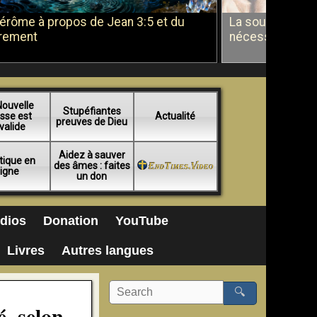
Jérôme à propos de Jean 3:5 et du
La soumission a
rement
nécessité du b
Nouvelle
Stupéfiantes
sse est
Actualité
preuves de Dieu
valide
Aidez à sauver
tique en
des âmes : faites
ligne
un don
dios
Donation
YouTube
Livres
Autres langues
🔍
é, selon