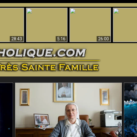
ntes preuves
Pourquoi l’Enfer doit
Babylone est
u - Preuves
Création et 
être éternel
tombée, tombée !!
iques de Dieu
28:43
5:16
26:00