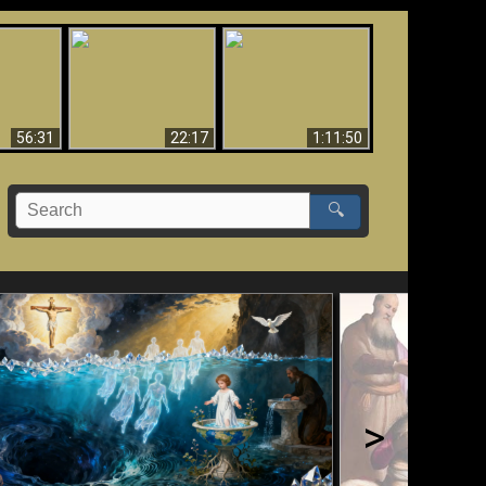
Le Temple de Dieu
dans les Prophéties
Le monde arrive-t-il à
miracles
(2 Thess. 2:4) n'est
sa fin ?
pas juif
56:31
22:17
1:11:50
🔍
>