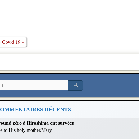
« Covid-19 »
🔍
OMMENTAIRES RÉCENTS
 ground zéro à Hiroshima ont survécu
 be to His holy mother,Mary.