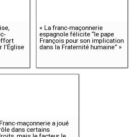
ise,
« La franc-maçonnerie
c-
espagnole félicite “le pape
ffort
François pour son implication
r l’Église
dans la Fraternité humaine” »
Franc-maçonnerie a joué
rôle dans certains
roits, mais le facteur le