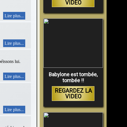
VIDEO
Lire plus...
Lire plus...
sons lui.
Babylone est tombée,
Lire plus...
tombée !!
REGARDEZ LA
VIDEO
Lire plus...