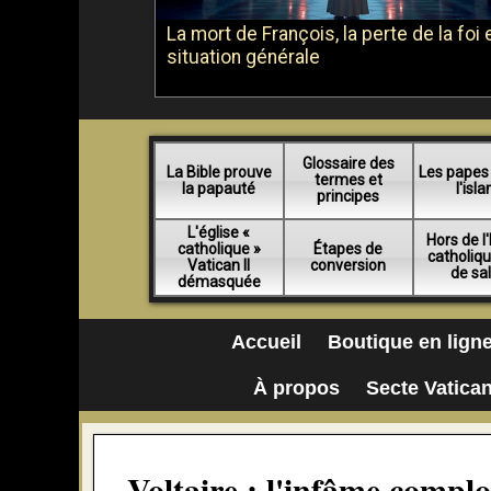
La mort de François, la perte de la foi e
situation générale
Glossaire des
La Bible prouve
Les papes
termes et
la papauté
l'isl
principes
L'église «
Hors de l'
catholique »
Étapes de
catholiq
Vatican II
conversion
de sa
démasquée
Accueil
Boutique en lign
À propos
Secte Vatican
Voltaire : l'infâme complo