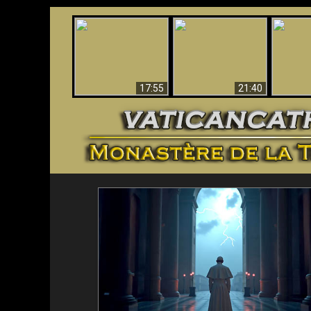
Ceci explique la
Stupéfia
confusion et la crise
L'Antéchrist Identifié !
de Die
post-Vatican II
scientif
17:55
21:40
<