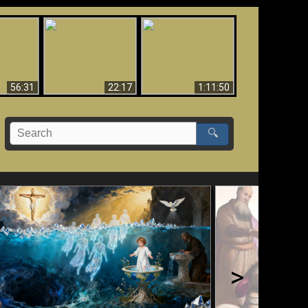
Le Temple de Dieu
dans les Prophéties
Le monde arrive-t-il à
miracles
(2 Thess. 2:4) n'est
sa fin ?
pas juif
56:31
22:17
1:11:50
🔍
>