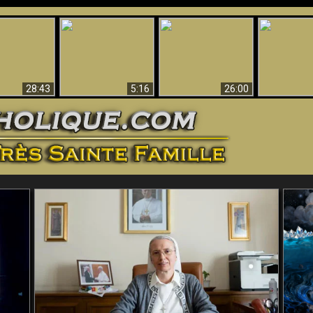
ntes preuves
Pourquoi l’Enfer doit
Babylone est
u - Preuves
Création et 
être éternel
tombée, tombée !!
iques de Dieu
28:43
5:16
26:00