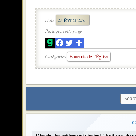
Date
23 février 2021
Partagez cette page
Catégories
Ennemis de l’Église
C
Miracle : les prêtres qui vivaient à huit rues du