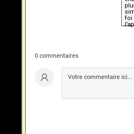
plu
sim
foi
l’a
0 commentaires