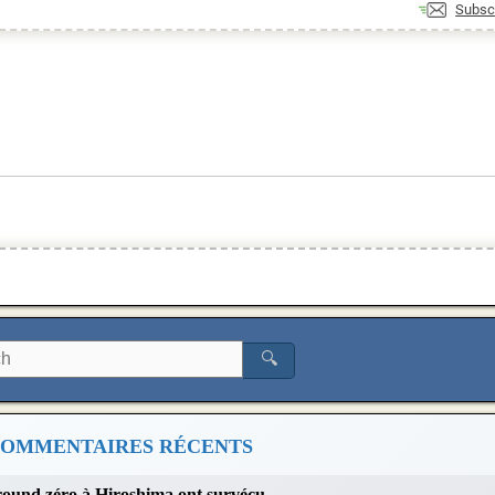
Subsc
🔍
OMMENTAIRES RÉCENTS
 ground zéro à Hiroshima ont survécu