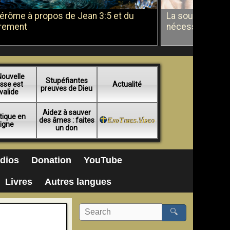
Jérôme à propos de Jean 3:5 et du
La soumission a
rement
nécessité du b
Nouvelle
Stupéfiantes
sse est
Actualité
preuves de Dieu
valide
Aidez à sauver
tique en
des âmes : faites
ligne
un don
dios
Donation
YouTube
Livres
Autres langues
🔍