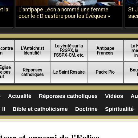
t la
L'antipape Léon a nommé une femme
St 
pour le « Dicastère pour les Évêques »
sac
La vérité sur la
La 
 contre
L'Antéchrist
Antipape
FSSPX, la
me
am
Identifié !
François
FSSPX-CM, etc.
in
Église
Réponses
Bou
ue pas
Le Saint Rosaire
Padre Pio
catholiques
lut
e
Actualité
Réponses catholiques
Vidéos
Au
 II
Bible et catholicisme
Doctrine
Spiritualité
teur et ennemi de l'Eglise