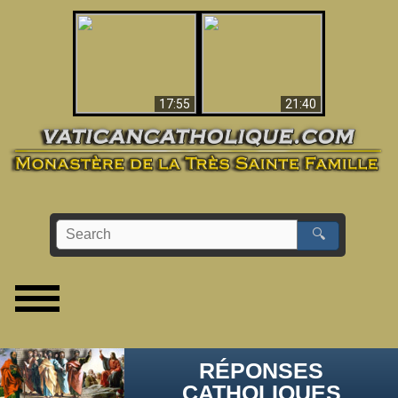
Ceci explique la
confusion et la crise
L'Antéchrist Identifié !
post-Vatican II
17:55
21:40
🔍
RÉPONSES
CATHOLIQUES