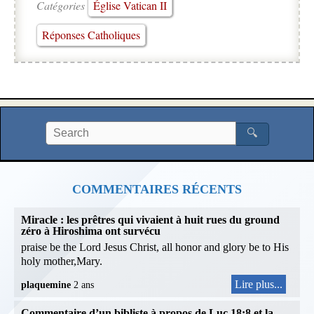
Catégories
Église Vatican II
Réponses Catholiques
🔍
COMMENTAIRES RÉCENTS
Miracle : les prêtres qui vivaient à huit rues du ground
zéro à Hiroshima ont survécu
praise be the Lord Jesus Christ, all honor and glory be to His
holy mother,Mary.
Lire plus...
plaquemine
2 ans
Commentaire d’un bibliste à propos de Luc 18:8 et la