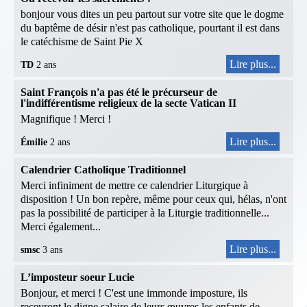
bonjour vous dites un peu partout sur votre site que le dogme
du baptême de désir n'est pas catholique, pourtant il est dans
le catéchisme de Saint Pie X
Lire plus...
TD
2 ans
Saint François n'a pas été le précurseur de
l'indifférentisme religieux de la secte Vatican II
Magnifique ! Merci !
Lire plus...
Émilie
2 ans
Calendrier Catholique Traditionnel
Merci infiniment de mettre ce calendrier Liturgique à
disposition ! Un bon repère, même pour ceux qui, hélas, n'ont
pas la possibilité de participer à la Liturgie traditionnelle...
Merci également...
Lire plus...
smsc
3 ans
L’imposteur soeur Lucie
Bonjour, et merci ! C'est une immonde imposture, ils
recevront le digne salaire de leurs œuvres les enfants de