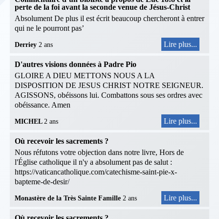
perte de la foi avant la seconde venue de Jésus-Christ
Absolument De plus il est écrit beaucoup chercheront à entrer
qui ne le pourront pas’
Lire plus...
Derriey
2 ans
D'autres visions données à Padre Pio
GLOIRE A DIEU METTONS NOUS A LA
DISPOSITION DE JESUS CHRIST NOTRE SEIGNEUR.
AGISSONS, obéissons lui. Combattons sous ses ordres avec
obéissance. Amen
Lire plus...
MICHEL
2 ans
Où recevoir les sacrements ?
Nous réfutons votre objection dans notre livre, Hors de
l'Église catholique il n'y a absolument pas de salut :
https://vaticancatholique.com/catechisme-saint-pie-x-
bapteme-de-desir/
Lire plus...
Monastère de la Très Sainte Famille
2 ans
Où recevoir les sacrements ?