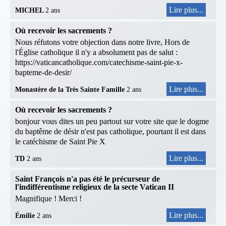
Lire plus...
MICHEL
2 ans
Où recevoir les sacrements ?
Nous réfutons votre objection dans notre livre, Hors de
l'Église catholique il n'y a absolument pas de salut :
https://vaticancatholique.com/catechisme-saint-pie-x-
bapteme-de-desir/
Lire plus...
Monastère de la Très Sainte Famille
2 ans
Où recevoir les sacrements ?
bonjour vous dites un peu partout sur votre site que le dogme
du baptême de désir n'est pas catholique, pourtant il est dans
le catéchisme de Saint Pie X
Lire plus...
TD
2 ans
Saint François n'a pas été le précurseur de
l'indifférentisme religieux de la secte Vatican II
Magnifique ! Merci !
Lire plus...
Émilie
2 ans