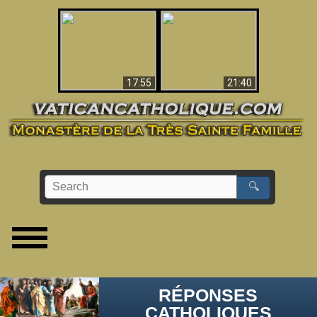
Ceci explique la
confusion et la crise
L'Antéchrist Identifié !
post-Vatican II
17:55
21:40
🔍
RÉPONSES
CATHOLIQUES