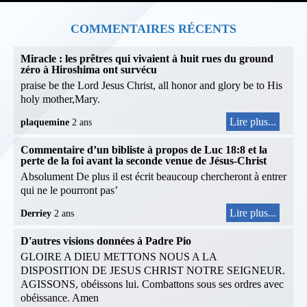
COMMENTAIRES RÉCENTS
Miracle : les prêtres qui vivaient à huit rues du ground
zéro à Hiroshima ont survécu
praise be the Lord Jesus Christ, all honor and glory be to His
holy mother,Mary.
Lire plus...
plaquemine
2 ans
Commentaire d’un bibliste à propos de Luc 18:8 et la
perte de la foi avant la seconde venue de Jésus-Christ
Absolument De plus il est écrit beaucoup chercheront à entrer
qui ne le pourront pas’
Lire plus...
Derriey
2 ans
D'autres visions données à Padre Pio
GLOIRE A DIEU METTONS NOUS A LA
DISPOSITION DE JESUS CHRIST NOTRE SEIGNEUR.
AGISSONS, obéissons lui. Combattons sous ses ordres avec
obéissance. Amen