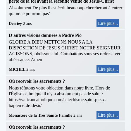
perte de la foi avant la seconde venue de Jésus-Christ
Absolument De plus il est écrit beaucoup chercheront à entrer
qui ne le pourront pas’
Lire plus...
Derriey
2 ans
D'autres visions données à Padre Pio
GLOIRE A DIEU METTONS NOUS A LA
DISPOSITION DE JESUS CHRIST NOTRE SEIGNEUR.
AGISSONS, obéissons lui. Combattons sous ses ordres avec
obéissance. Amen
Lire plus...
MICHEL
2 ans
Où recevoir les sacrements ?
Nous réfutons votre objection dans notre livre, Hors de
l'Église catholique il n'y a absolument pas de salut :
https://vaticancatholique.com/catechisme-saint-pie-x-
bapteme-de-desir/
Lire plus...
Monastère de la Très Sainte Famille
2 ans
Où recevoir les sacrements ?