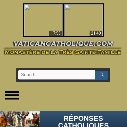
Ceci explique la
confusion et la crise
L'Antéchrist Identifié !
post-Vatican II
17:55
21:40
🔍
RÉPONSES
CATHOLIQUES