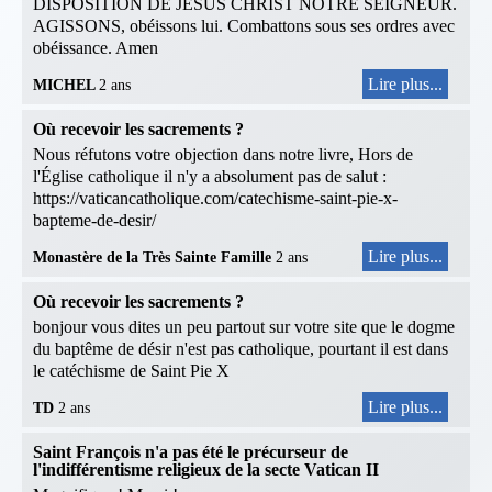
DISPOSITION DE JESUS CHRIST NOTRE SEIGNEUR.
AGISSONS, obéissons lui. Combattons sous ses ordres avec
obéissance. Amen
Lire plus...
MICHEL
2 ans
Où recevoir les sacrements ?
Nous réfutons votre objection dans notre livre, Hors de
l'Église catholique il n'y a absolument pas de salut :
https://vaticancatholique.com/catechisme-saint-pie-x-
bapteme-de-desir/
Lire plus...
Monastère de la Très Sainte Famille
2 ans
Où recevoir les sacrements ?
bonjour vous dites un peu partout sur votre site que le dogme
du baptême de désir n'est pas catholique, pourtant il est dans
le catéchisme de Saint Pie X
Lire plus...
TD
2 ans
Saint François n'a pas été le précurseur de
l'indifférentisme religieux de la secte Vatican II