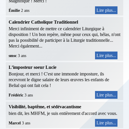
Magnifique ! Merci !
Lire plus...
Émilie
2 ans
Calendrier Catholique Traditionnel
Merci infiniment de mettre ce calendrier Liturgique à
disposition ! Un bon repère, même pour ceux qui, hélas, n'ont
pas la possibilité de participer à la Liturgie traditionnelle...
Merci également...
Lire plus...
smsc
3 ans
L’imposteur soeur Lucie
Bonjour, et merci ! C'est une immonde imposture, ils
recevront le digne salaire de leurs œuvres les enfants de
Belial qui ont fait cela !
Lire plus...
Frédéric
3 ans
Visibilité, baptême, et sédévacantisme
bien dit, les MHFM, je suis entièrement d'accord avec vous.
Lire plus...
Marcel
3 ans