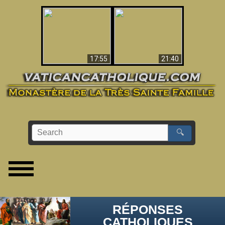
Ceci explique la
confusion et la crise
L'Antéchrist Identifié !
post-Vatican II
17:55
21:40
🔍
RÉPONSES
CATHOLIQUES