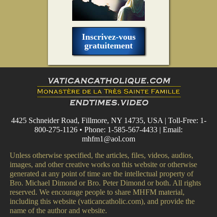
Inscrivez-vous
gratuitement
4425 Schneider Road, Fillmore, NY 14735, USA | Toll-Free: 1-
800-275-1126 • Phone: 1-585-567-4433 | Email:
mhfm1@aol.com
Unless otherwise specified, the articles, files, videos, audios,
images, and other creative works on this website or otherwise
generated at any point of time are the intellectual property of
Bro. Michael Dimond or Bro. Peter Dimond or both. All rights
reserved. We encourage people to share MHFM material,
including this website (vaticancatholic.com), and provide the
name of the author and website.