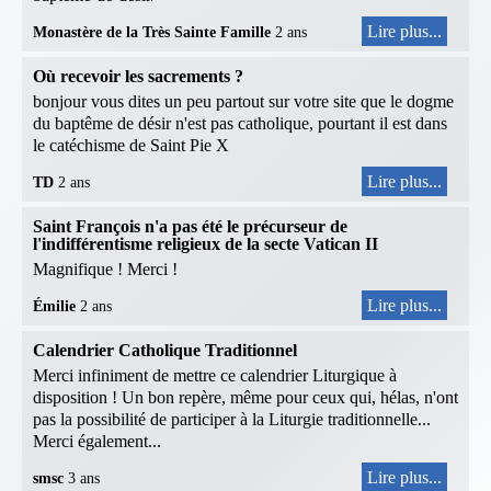
Lire plus...
Monastère de la Très Sainte Famille
2 ans
Où recevoir les sacrements ?
bonjour vous dites un peu partout sur votre site que le dogme
du baptême de désir n'est pas catholique, pourtant il est dans
le catéchisme de Saint Pie X
Lire plus...
TD
2 ans
Saint François n'a pas été le précurseur de
l'indifférentisme religieux de la secte Vatican II
Magnifique ! Merci !
Lire plus...
Émilie
2 ans
Calendrier Catholique Traditionnel
Merci infiniment de mettre ce calendrier Liturgique à
disposition ! Un bon repère, même pour ceux qui, hélas, n'ont
pas la possibilité de participer à la Liturgie traditionnelle...
Merci également...
Lire plus...
smsc
3 ans