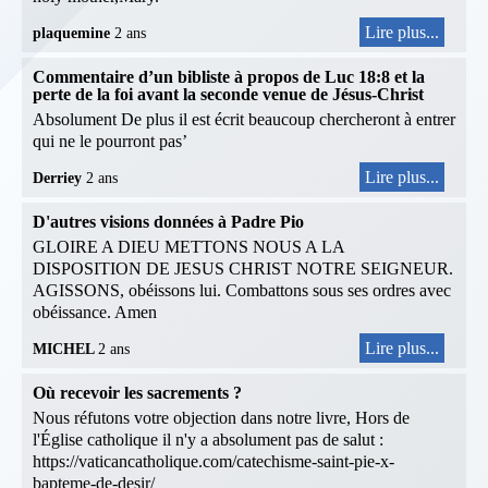
Lire plus...
plaquemine
2 ans
Commentaire d’un bibliste à propos de Luc 18:8 et la
perte de la foi avant la seconde venue de Jésus-Christ
Absolument De plus il est écrit beaucoup chercheront à entrer
qui ne le pourront pas’
Lire plus...
Derriey
2 ans
D'autres visions données à Padre Pio
GLOIRE A DIEU METTONS NOUS A LA
DISPOSITION DE JESUS CHRIST NOTRE SEIGNEUR.
AGISSONS, obéissons lui. Combattons sous ses ordres avec
obéissance. Amen
Lire plus...
MICHEL
2 ans
Où recevoir les sacrements ?
Nous réfutons votre objection dans notre livre, Hors de
l'Église catholique il n'y a absolument pas de salut :
https://vaticancatholique.com/catechisme-saint-pie-x-
bapteme-de-desir/