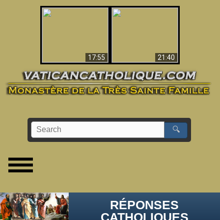
Ceci explique la
confusion et la crise
L'Antéchrist Identifié !
post-Vatican II
17:55
21:40
🔍
RÉPONSES
CATHOLIQUES