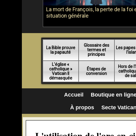
La mort de François, la perte de la foi e
situation générale
Glossaire des
La Bible prouve
Les papes
termes et
la papauté
l'isl
principes
L'église «
Hors de l'
catholique »
Étapes de
catholiq
Vatican II
conversion
de sa
démasquée
Accueil
Boutique en lign
À propos
Secte Vatican
L'utilisation de l'arc-en