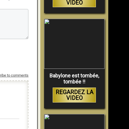
VIDEO
Babylone est tombée,
ribe to comments
tombée !!
REGARDEZ LA
VIDEO