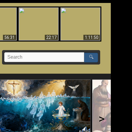
Le Temple de Dieu
dans les Prophéties
Le monde arrive-t-il à
miracles
(2 Thess. 2:4) n'est
sa fin ?
pas juif
56:31
22:17
1:11:50
🔍
>