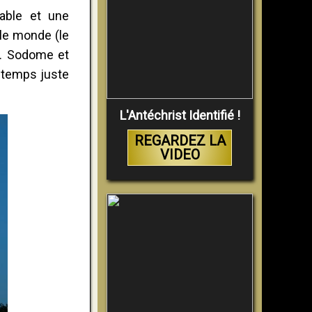
nable et une
 le monde (le
. Sodome et
 temps juste
L'Antéchrist Identifié !
REGARDEZ LA
VIDEO