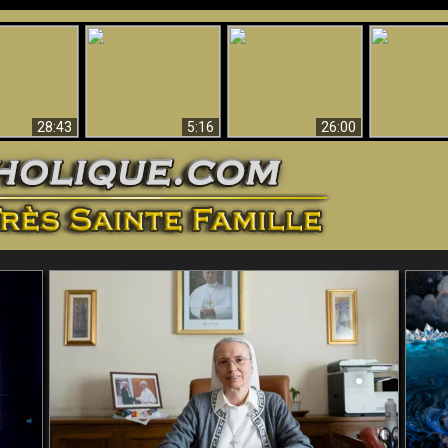
ntes preuves
Pourquoi l’Enfer doit
Babylone est
u - Preuves
Création et 
être éternel
tombée, tombée !!
iques de Dieu
28:43
5:16
26:00