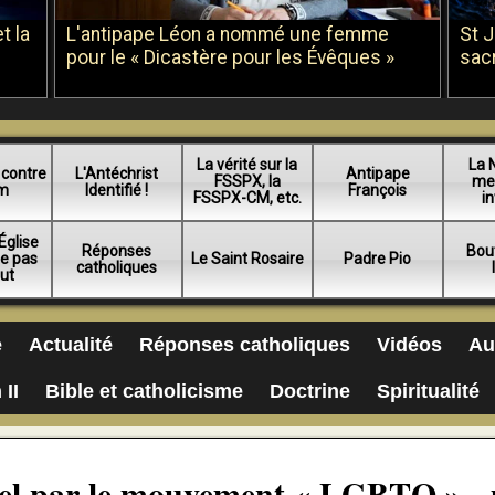
t la
L'antipape Léon a nommé une femme
St 
pour le « Dicastère pour les Évêques »
sac
La vérité sur la
La 
 contre
L'Antéchrist
Antipape
FSSPX, la
me
am
Identifié !
François
FSSPX-CM, etc.
in
Église
Réponses
Bou
ue pas
Le Saint Rosaire
Padre Pio
catholiques
lut
e
Actualité
Réponses catholiques
Vidéos
Au
 II
Bible et catholicisme
Doctrine
Spiritualité
-ciel par le mouvement « LGBTQ » -