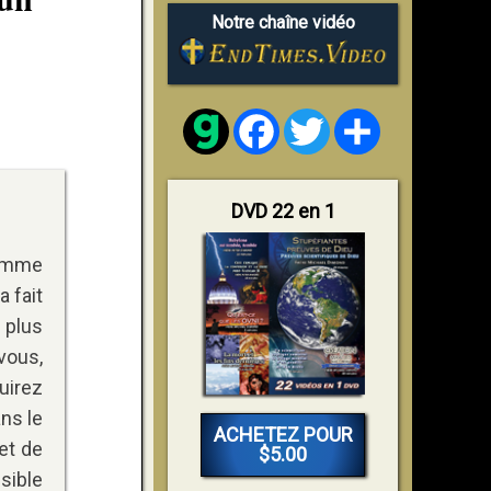
Notre chaîne vidéo
Facebook
Twitter
Share
DVD 22 en 1
comme
a fait
 plus
vous,
uirez
ns le
ACHETEZ POUR
 et de
$5.00
ssible