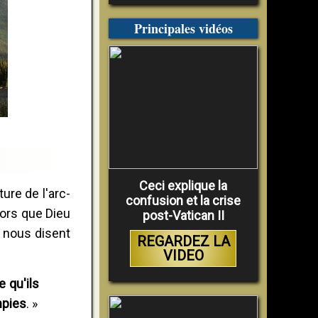
Principales vidéos
Ceci explique la
ure de l'arc-
confusion et la crise
lors que Dieu
post-Vatican II
s nous disent
REGARDEZ LA
VIDEO
e qu'ils
mpies
. »