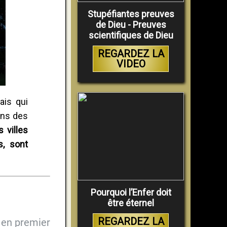
Stupéfiantes preuves
de Dieu - Preuves
scientifiques de Dieu
REGARDEZ LA
VIDEO
ais qui
ans des
 villes
s, sont
Pourquoi l’Enfer doit
être éternel
REGARDEZ LA
en premier