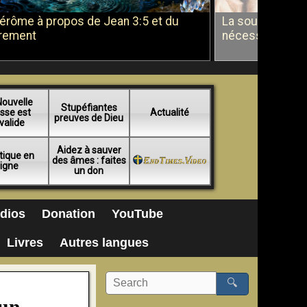
Jérôme à propos de Jean 3:5 et du
La soumission a
rement
nécessité du b
Nouvelle
Stupéfiantes
sse est
Actualité
preuves de Dieu
valide
Aidez à sauver
tique en
des âmes : faites
ligne
un don
dios
Donation
YouTube
Livres
Autres langues
🔍
 un