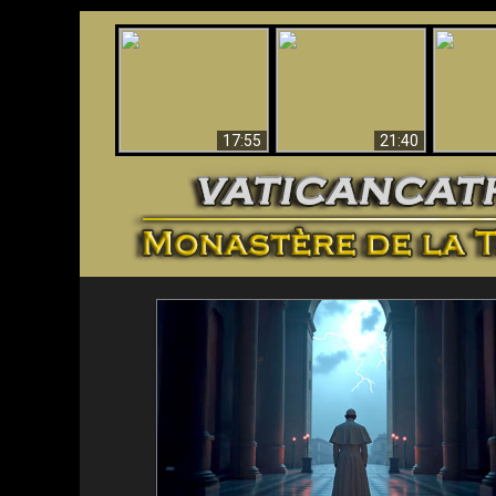
Ceci explique la
Stupéfia
confusion et la crise
L'Antéchrist Identifié !
de Die
post-Vatican II
scientif
17:55
21:40
<