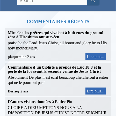
🔍
COMMENTAIRES RÉCENTS
Miracle : les prêtres qui vivaient à huit rues du ground
zéro à Hiroshima ont survécu
praise be the Lord Jesus Christ, all honor and glory be to His
holy mother,Mary.
Lire plus...
plaquemine
2 ans
Commentaire d’un bibliste à propos de Luc 18:8 et la
perte de la foi avant la seconde venue de Jésus-Christ
Absolument De plus il est écrit beaucoup chercheront à entrer
qui ne le pourront pas’
Lire plus...
Derriey
2 ans
D'autres visions données à Padre Pio
GLOIRE A DIEU METTONS NOUS A LA
DISPOSITION DE JESUS CHRIST NOTRE SEIGNEUR.