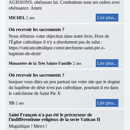
AGISSONS, obéissons lui. Combattons sous ses ordres avec
obéissance. Amen
Lire plus...
MICHEL
2 ans
Où recevoir les sacrements ?
Nous réfutons votre objection dans notre livre, Hors de
l'Église catholique il n'y a absolument pas de salut :
https://vaticancatholique.com/catechisme-saint-pie-x-
bapteme-de-desir/
Lire plus...
Monastère de la Très Sainte Famille
2 ans
Où recevoir les sacrements ?
bonjour vous dites un peu partout sur votre site que le dogme
du baptême de désir n'est pas catholique, pourtant il est dans
le catéchisme de Saint Pie X
Lire plus...
TD
2 ans
Saint François n'a pas été le précurseur de
l'indifférentisme religieux de la secte Vatican II
Magnifique ! Merci !