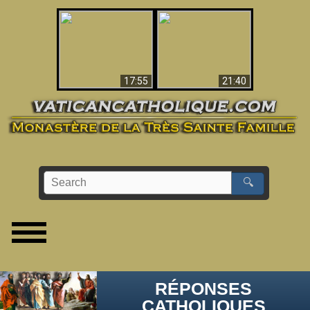
Ceci explique la
confusion et la crise
L'Antéchrist Identifié !
post-Vatican II
17:55
21:40
🔍
RÉPONSES
CATHOLIQUES