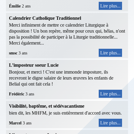
Lire plus...
Émilie
2 ans
Calendrier Catholique Traditionnel
Merci infiniment de mettre ce calendrier Liturgique à
disposition ! Un bon repère, même pour ceux qui, hélas, n'ont
pas la possibilité de participer à la Liturgie traditionnelle...
Merci également...
Lire plus...
smsc
3 ans
L’imposteur soeur Lucie
Bonjour, et merci ! C'est une immonde imposture, ils
recevront le digne salaire de leurs œuvres les enfants de
Belial qui ont fait cela !
Lire plus...
Frédéric
3 ans
Visibilité, baptême, et sédévacantisme
bien dit, les MHFM, je suis entièrement d'accord avec vous.
Lire plus...
Marcel
3 ans