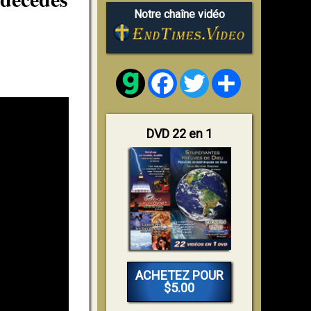
Notre chaîne vidéo
Facebook
Twitter
Share
DVD 22 en 1
ACHETEZ POUR
$5.00