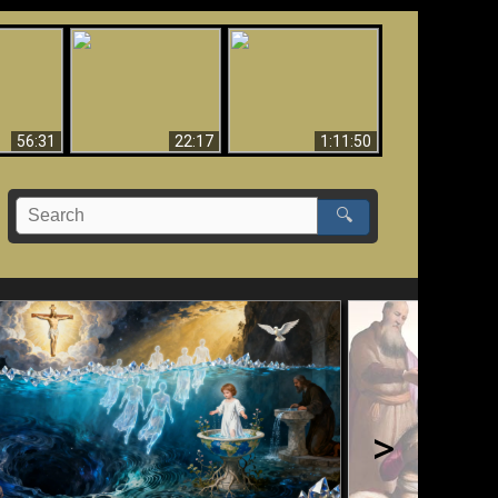
Le Temple de Dieu
dans les Prophéties
Le monde arrive-t-il à
miracles
(2 Thess. 2:4) n'est
sa fin ?
pas juif
56:31
22:17
1:11:50
🔍
>