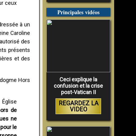
ur ceux
Principales vidéos
adressée à un
eine Caroline
 autorisé des
ants présents
rières et des
Ceci explique la
du dogme Hors
confusion et la crise
post-Vatican II
 Église
REGARDEZ LA
VIDEO
hors de
ques ne
 pour le
ersonne