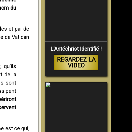
 nom du
les et par de
ie de Vatican
L'Antéchrist Identifié !
REGARDEZ LA
VIDEO
 qu'ils
t de la
ls sont
ssipent
ériront
servent
e est ce qui,