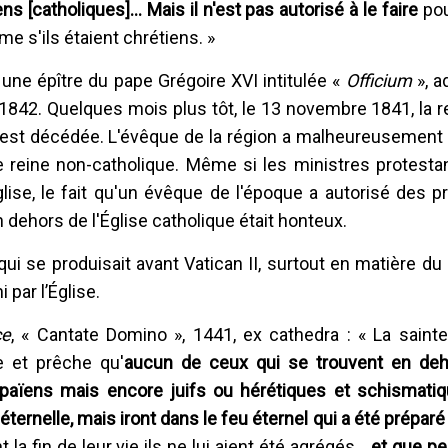
s [catholiques]... Mais il n'est pas autorisé à le faire
po
e s'ils étaient chrétiens. »
 une épître du pape Grégoire XVI intitulée «
Officium
», 
1842. Quelques mois plus tôt, le 13 novembre 1841, la r
e, est décédée. L'évêque de la région a malheureusement
te reine non-catholique. Même si les ministres protest
glise, le fait qu'un évêque de l'époque a autorisé des p
dehors de l'Église catholique était honteux.
qui se produisait avant Vatican II, surtout en matière 
i par l’Église.
ce
, « Cantate Domino », 1441, ex cathedra : « La sainte
e et prêche qu'
aucun de ceux qui se trouvent en de
t païens mais encore juifs ou hérétiques et schismati
éternelle, mais iront dans le feu éternel qui a été préparé
 la fin de leur vie ils ne lui aient été agrégés…
et que p