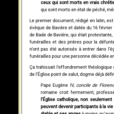
ceux qui sont morts en vrais chrétien
qui sont morts en état de péché, mêm
Le premier document, rédigé en latin, est
évêque de Bavière et datée du 16 février 
de Bade de Bavière, qui était protestant
funérailles et des prières pour la défun
n'ont pas été autorisés à entrer dans l'é
funérailles pour une personne décédée en 
Ça trahissait l'effondrement théologique 
de l'Église point de salut, dogme déjà défin
Pape Eugène IV,
concile de Floren
romaine croit fermement, profess
l'Église catholique, non seulemen
peuvent devenir participants à la vie 
diable et ses anges
à moins qu'avant