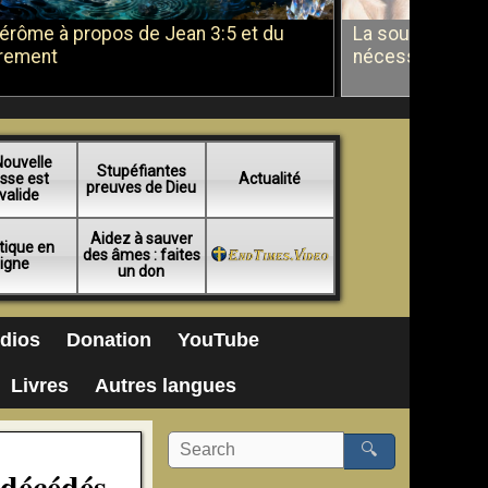
Jérôme à propos de Jean 3:5 et du
La soumission a
rement
nécessité du b
Nouvelle
Stupéfiantes
sse est
Actualité
preuves de Dieu
valide
Aidez à sauver
tique en
des âmes : faites
ligne
un don
dios
Donation
YouTube
Livres
Autres langues
🔍
 décédés