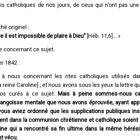
is catholiques de nos jours, de ceux qui n'ont pas une 
ché originel :
e il est impossible de plaire à Dieu”
[Héb. 11,6]... »
ue concernant ce sujet.
er 1842 :
 à nous concernant les rites catholiques utilisés d
la reine Caroline] ; et nous avons sous les yeux la lettre 
os curés à ce sujet.
Mais à peine sommes-nous ca
'angoisse mentale que nous avons éprouvée, ayant appri
vous aviez ordonné que les supplications publiques ins
rent dans la communion chrétienne et catholique soient 
ne qui a rencontré sa fin ultime dans la m
ême
hérés
nt vécu.