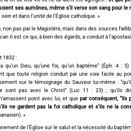
 soient ses aumônes, même s'il verse son sang pour le
 sein et dans l'unité de l'Église catholique. »
non pas par le Magistère, mais dans des sources faillib
an II est ce qui, à bien des égards, a conduit à l'apostas
t 1832 :
 a qu'un Dieu, qu'une foi, qu'un baptême” (Éph. 4 : 5) ;
t que toute religion conduit par une voie facile au por
ieusement sur le témoignage du Sauveur lui-même : “qu'i
ne sont pas avec le Christ” (Luc 11 : 23) ; qu'ils di
n'amassent point avec lui, et que
par conséquent, “ils p
ils ne gardent pas la foi catholique et s'ils ne la con
anasien). »
nement de l'Église sur le salut et la nécessité du baptêm