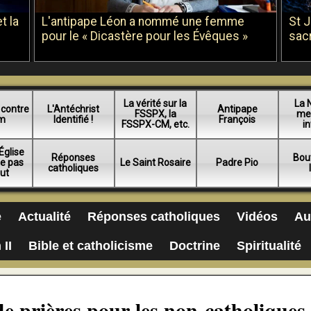
t la
L'antipape Léon a nommé une femme
St 
pour le « Dicastère pour les Évêques »
sac
La vérité sur la
La 
 contre
L'Antéchrist
Antipape
FSSPX, la
me
am
Identifié !
François
FSSPX-CM, etc.
in
Église
Réponses
Bou
ue pas
Le Saint Rosaire
Padre Pio
catholiques
lut
e
Actualité
Réponses catholiques
Vidéos
Au
 II
Bible et catholicisme
Doctrine
Spiritualité
de prières pour les non-catholiques