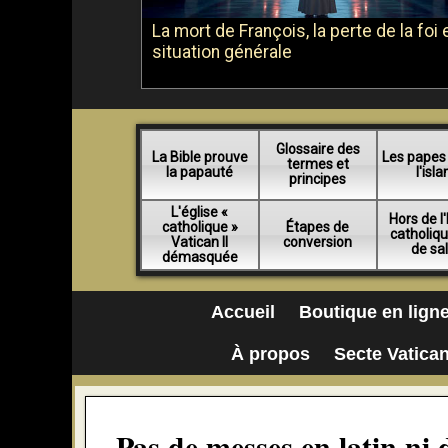
La mort de François, la perte de la foi e
situation générale
Glossaire des
La Bible prouve
Les papes
termes et
la papauté
l'isl
principes
L'église «
Hors de l'
catholique »
Étapes de
catholiq
Vatican II
conversion
de sa
démasquée
Accueil
Boutique en lign
À propos
Secte Vatican
Pas de messes en latin ni 