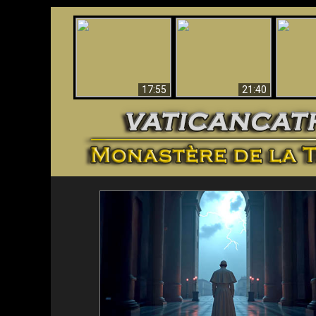
Ceci explique la
Stupéfia
confusion et la crise
L'Antéchrist Identifié !
de Die
post-Vatican II
scientif
17:55
21:40
<