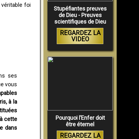
véritable foi
Stupéfiantes preuves
de Dieu - Preuves
scientifiques de Dieu
REGARDEZ LA
VIDEO
ans ses
que vous
pables
s, à la
tituées
Pourquoi l’Enfer doit
à cette
être éternel
ie dans
REGARDEZ LA