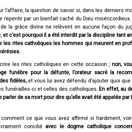
r l’affaire, la question de savoir si, dans les derniers 
e repentir par un bienfait caché du Dieu miséricordieux.
s de la grâce divine ne relèvent en aucune façon du j
e,
et c'est
pourquoi il a été interdit par la discipline tant 
par les rites catholiques les hommes qui meurent en pro
hérésies.
crire les rites catholiques en cette occasion ;
non, vo
e funèbre pour la défunte, l'orateur sacré la rec
des fidèles,
et vous lui avez défendu d'ajouter quoi que 
es funérailles-ci et celles des catholiques.
En effet, au d
e parler de sa mort pour dire qu'elle avait été appelée par
comment ce que vous avez affirmé si hardiment, voi
 vraiment concilié
avec le dogme catholique concer