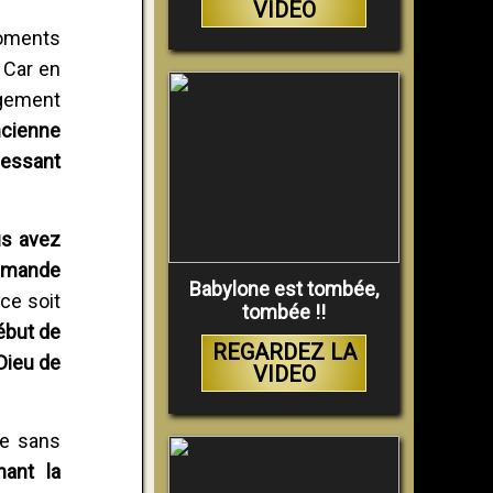
VIDEO
moments
 Car en
ugement
ancienne
fessant
us avez
ommande
Babylone est tombée,
ce soit
tombée !!
ébut de
REGARDEZ LA
 Dieu de
VIDEO
re sans
nant la