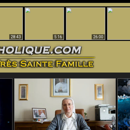
ntes preuves
Pourquoi l’Enfer doit
Babylone est
u - Preuves
Création et 
être éternel
tombée, tombée !!
iques de Dieu
28:43
5:16
26:00