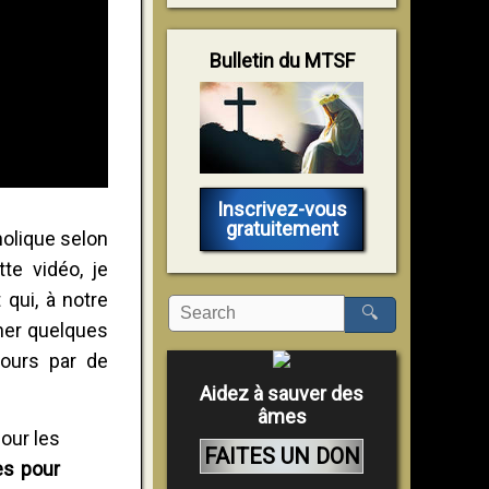
Bulletin du MTSF
Inscrivez-vous
gratuitement
holique selon
te vidéo, je
qui, à notre
🔍
ner quelques
jours par de
Aidez à sauver des
âmes
our les
FAITES UN DON
es pour