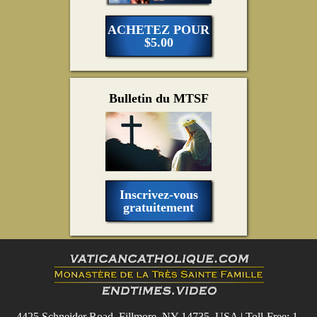
ACHETEZ POUR
$5.00
Bulletin du MTSF
Inscrivez-vous
gratuitement
4425 Schneider Road, Fillmore, NY 14735, USA | Toll-Free: 1-