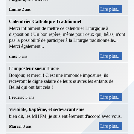
Lire plus...
Émilie
2 ans
Calendrier Catholique Traditionnel
Merci infiniment de mettre ce calendrier Liturgique à
disposition ! Un bon repère, même pour ceux qui, hélas, n'ont
pas la possibilité de participer à la Liturgie traditionnelle...
Merci également...
Lire plus...
smsc
3 ans
L’imposteur soeur Lucie
Bonjour, et merci ! C'est une immonde imposture, ils
recevront le digne salaire de leurs œuvres les enfants de
Belial qui ont fait cela !
Lire plus...
Frédéric
3 ans
Visibilité, baptême, et sédévacantisme
bien dit, les MHFM, je suis entièrement d'accord avec vous.
Lire plus...
Marcel
3 ans