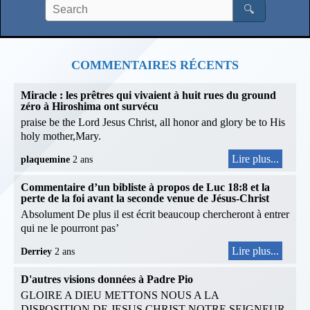
🔍
COMMENTAIRES RÉCENTS
Miracle : les prêtres qui vivaient à huit rues du ground
zéro à Hiroshima ont survécu
praise be the Lord Jesus Christ, all honor and glory be to His
holy mother,Mary.
Lire plus...
plaquemine
2 ans
Commentaire d’un bibliste à propos de Luc 18:8 et la
perte de la foi avant la seconde venue de Jésus-Christ
Absolument De plus il est écrit beaucoup chercheront à entrer
qui ne le pourront pas’
Lire plus...
Derriey
2 ans
D'autres visions données à Padre Pio
GLOIRE A DIEU METTONS NOUS A LA
DISPOSITION DE JESUS CHRIST NOTRE SEIGNEUR.