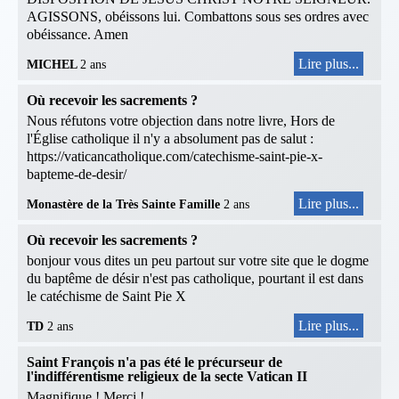
AGISSONS, obéissons lui. Combattons sous ses ordres avec
obéissance. Amen
Lire plus...
MICHEL
2 ans
Où recevoir les sacrements ?
Nous réfutons votre objection dans notre livre, Hors de
l'Église catholique il n'y a absolument pas de salut :
https://vaticancatholique.com/catechisme-saint-pie-x-
bapteme-de-desir/
Lire plus...
Monastère de la Très Sainte Famille
2 ans
Où recevoir les sacrements ?
bonjour vous dites un peu partout sur votre site que le dogme
du baptême de désir n'est pas catholique, pourtant il est dans
le catéchisme de Saint Pie X
Lire plus...
TD
2 ans
Saint François n'a pas été le précurseur de
l'indifférentisme religieux de la secte Vatican II
Magnifique ! Merci !