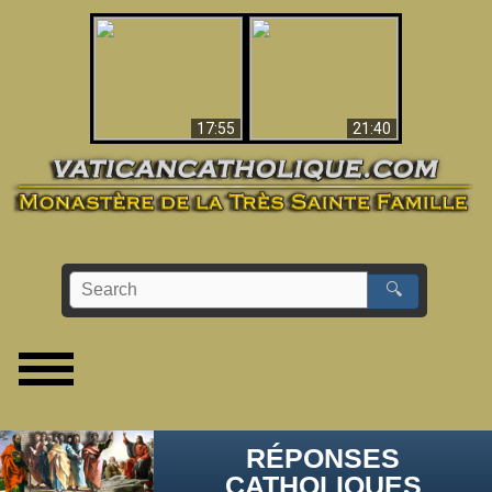
Ceci explique la
confusion et la crise
L'Antéchrist Identifié !
post-Vatican II
17:55
21:40
🔍
RÉPONSES
CATHOLIQUES