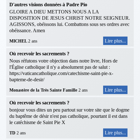
D'autres visions données à Padre Pio
GLOIRE A DIEU METTONS NOUS A LA
DISPOSITION DE JESUS CHRIST NOTRE SEIGNEUR.
AGISSONS, obéissons lui. Combattons sous ses ordres avec
obéissance. Amen
Lire plus...
MICHEL
2 ans
Où recevoir les sacrements ?
Nous réfutons votre objection dans notre livre, Hors de
l'Église catholique il n'y a absolument pas de salut :
https://vaticancatholique.com/catechisme-saint-pie-x-
bapteme-de-desir/
Lire plus...
Monastère de la Très Sainte Famille
2 ans
Où recevoir les sacrements ?
bonjour vous dites un peu partout sur votre site que le dogme
du baptême de désir n'est pas catholique, pourtant il est dans
le catéchisme de Saint Pie X
Lire plus...
TD
2 ans