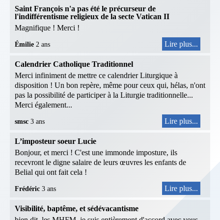
Saint François n'a pas été le précurseur de
l'indifférentisme religieux de la secte Vatican II
Magnifique ! Merci !
Lire plus...
Émilie
2 ans
Calendrier Catholique Traditionnel
Merci infiniment de mettre ce calendrier Liturgique à
disposition ! Un bon repère, même pour ceux qui, hélas, n'ont
pas la possibilité de participer à la Liturgie traditionnelle...
Merci également...
Lire plus...
smsc
3 ans
L’imposteur soeur Lucie
Bonjour, et merci ! C'est une immonde imposture, ils
recevront le digne salaire de leurs œuvres les enfants de
Belial qui ont fait cela !
Lire plus...
Frédéric
3 ans
Visibilité, baptême, et sédévacantisme
bien dit, les MHFM, je suis entièrement d'accord avec vous.