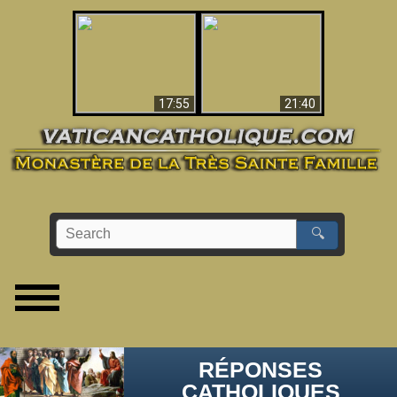
Ceci explique la
confusion et la crise
L'Antéchrist Identifié !
post-Vatican II
17:55
21:40
🔍
RÉPONSES
CATHOLIQUES