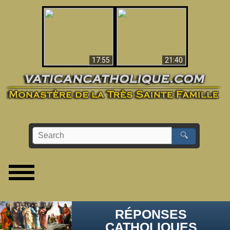
Ceci explique la
confusion et la crise
L'Antéchrist Identifié !
post-Vatican II
17:55
21:40
🔍
RÉPONSES
CATHOLIQUES