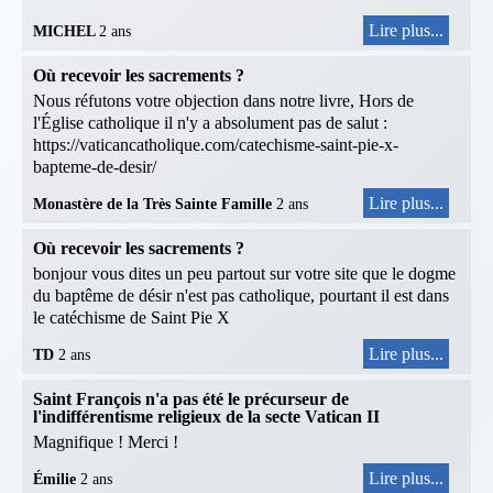
Lire plus...
MICHEL
2 ans
Où recevoir les sacrements ?
Nous réfutons votre objection dans notre livre, Hors de
l'Église catholique il n'y a absolument pas de salut :
https://vaticancatholique.com/catechisme-saint-pie-x-
bapteme-de-desir/
Lire plus...
Monastère de la Très Sainte Famille
2 ans
Où recevoir les sacrements ?
bonjour vous dites un peu partout sur votre site que le dogme
du baptême de désir n'est pas catholique, pourtant il est dans
le catéchisme de Saint Pie X
Lire plus...
TD
2 ans
Saint François n'a pas été le précurseur de
l'indifférentisme religieux de la secte Vatican II
Magnifique ! Merci !
Lire plus...
Émilie
2 ans