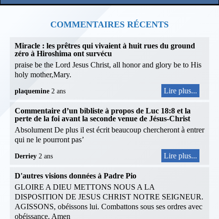
COMMENTAIRES RÉCENTS
Miracle : les prêtres qui vivaient à huit rues du ground
zéro à Hiroshima ont survécu
praise be the Lord Jesus Christ, all honor and glory be to His
holy mother,Mary.
Lire plus...
plaquemine
2 ans
Commentaire d’un bibliste à propos de Luc 18:8 et la
perte de la foi avant la seconde venue de Jésus-Christ
Absolument De plus il est écrit beaucoup chercheront à entrer
qui ne le pourront pas’
Lire plus...
Derriey
2 ans
D'autres visions données à Padre Pio
GLOIRE A DIEU METTONS NOUS A LA
DISPOSITION DE JESUS CHRIST NOTRE SEIGNEUR.
AGISSONS, obéissons lui. Combattons sous ses ordres avec
obéissance. Amen