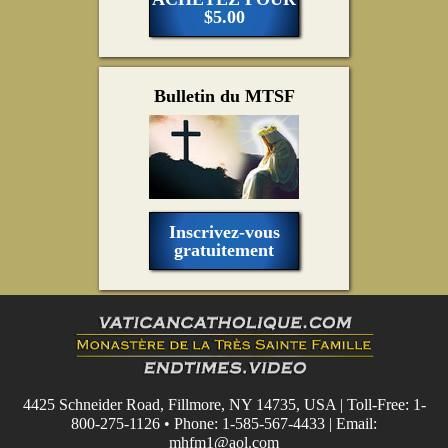
$5.00
Bulletin du MTSF
Inscrivez-vous
gratuitement
4425 Schneider Road, Fillmore, NY 14735, USA | Toll-Free: 1-
800-275-1126 • Phone: 1-585-567-4433 | Email:
mhfm1@aol.com