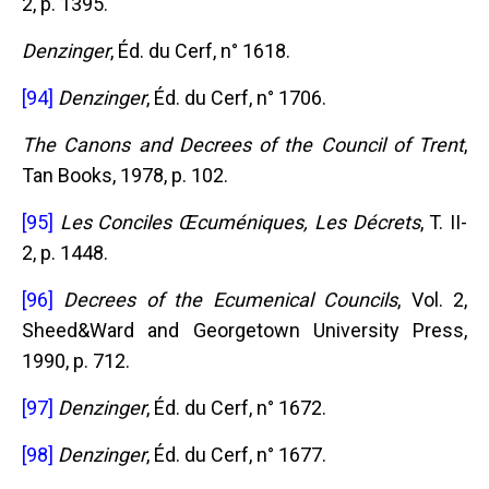
2, p. 1395.
Denzinger
, Éd. du Cerf, n° 1618.
[94]
Denzinger
, Éd. du Cerf, n° 1706.
The Canons and Decrees of the Council of Trent
,
Tan Books, 1978, p. 102.
[95]
Les Conciles Œcuméniques, Les Décrets
, T. II-
2, p. 1448.
[96]
Decrees of the Ecumenical Councils
, Vol. 2,
Sheed&Ward and Georgetown University Press,
1990, p. 712.
[97]
Denzinger
, Éd. du Cerf, n° 1672.
[98]
Denzinger
, Éd. du Cerf, n° 1677.