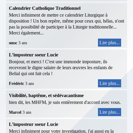
Calendrier Catholique Traditionnel
Merci infiniment de mettre ce calendrier Liturgique à
disposition ! Un bon repère, même pour ceux qui, hélas, n'ont
pas la possibilité de participer à la Liturgie traditionnelle...
Merci également...
Lire plus...
smsc
3 ans
L’imposteur soeur Lucie
Bonjour, et merci ! C'est une immonde imposture, ils
recevront le digne salaire de leurs œuvres les enfants de
Belial qui ont fait cela !
Lire plus...
Frédéric
3 ans
Visibilité, baptême, et sédévacantisme
bien dit, les MHFM, je suis entièrement d'accord avec vous.
Lire plus...
Marcel
3 ans
L’imposteur soeur Lucie
Merci infiniment pour votre investigation, j'ai aussi eu la