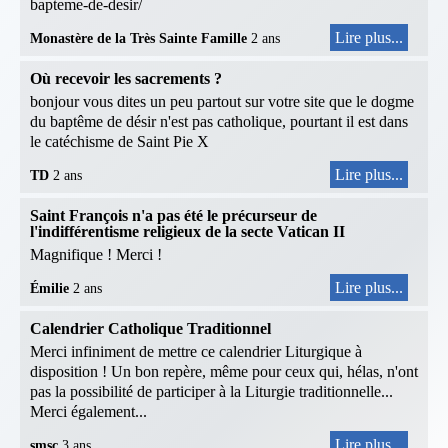
bapteme-de-desir/
Lire plus...
Monastère de la Très Sainte Famille
2 ans
Où recevoir les sacrements ?
bonjour vous dites un peu partout sur votre site que le dogme
du baptême de désir n'est pas catholique, pourtant il est dans
le catéchisme de Saint Pie X
Lire plus...
TD
2 ans
Saint François n'a pas été le précurseur de
l'indifférentisme religieux de la secte Vatican II
Magnifique ! Merci !
Lire plus...
Émilie
2 ans
Calendrier Catholique Traditionnel
Merci infiniment de mettre ce calendrier Liturgique à
disposition ! Un bon repère, même pour ceux qui, hélas, n'ont
pas la possibilité de participer à la Liturgie traditionnelle...
Merci également...
Lire plus...
smsc
3 ans