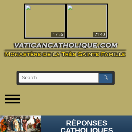
Ceci explique la
confusion et la crise
L'Antéchrist Identifié !
post-Vatican II
17:55
21:40
🔍
RÉPONSES
CATHOLIQUES