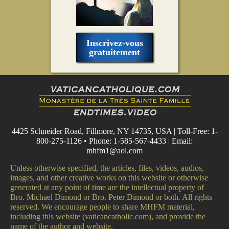
Inscrivez-vous
gratuitement
4425 Schneider Road, Fillmore, NY 14735, USA | Toll-Free: 1-
800-275-1126 • Phone: 1-585-567-4433 | Email:
mhfm1@aol.com
Unless otherwise specified, the articles, files, videos, audios,
images, and other creative works on this website or otherwise
generated at any point of time are the intellectual property of
Bro. Michael Dimond or Bro. Peter Dimond or both. All rights
reserved. We encourage people to share MHFM material,
including this website (vaticancatholic.com), and provide the
name of the author and website.