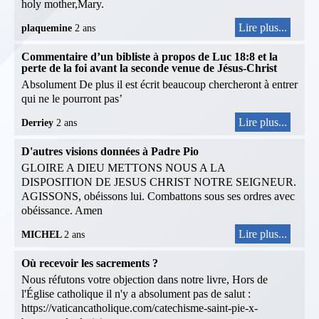
holy mother,Mary.
Lire plus...
plaquemine
2 ans
Commentaire d’un bibliste à propos de Luc 18:8 et la
perte de la foi avant la seconde venue de Jésus-Christ
Absolument De plus il est écrit beaucoup chercheront à entrer
qui ne le pourront pas’
Lire plus...
Derriey
2 ans
D'autres visions données à Padre Pio
GLOIRE A DIEU METTONS NOUS A LA
DISPOSITION DE JESUS CHRIST NOTRE SEIGNEUR.
AGISSONS, obéissons lui. Combattons sous ses ordres avec
obéissance. Amen
Lire plus...
MICHEL
2 ans
Où recevoir les sacrements ?
Nous réfutons votre objection dans notre livre, Hors de
l'Église catholique il n'y a absolument pas de salut :
https://vaticancatholique.com/catechisme-saint-pie-x-